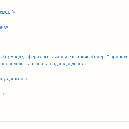
рмації»
них»
»
нформації у сферах постачання електричної енергії, природн
тного водопостачання та водовідведення»
ну діяльність»
ії