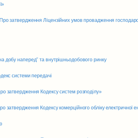
ї»
ро затвердження Ліцензійних умов провадження господарсько
а добу наперед" та внутрішньодобового ринку
декс системи передачі
ро затвердження Кодексу систем розподілу»
о затвердження Кодексу комерційного обліку електричної ен
ю