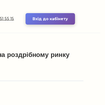
51 55 15
Вхід до кабінету
на роздрібному ринку