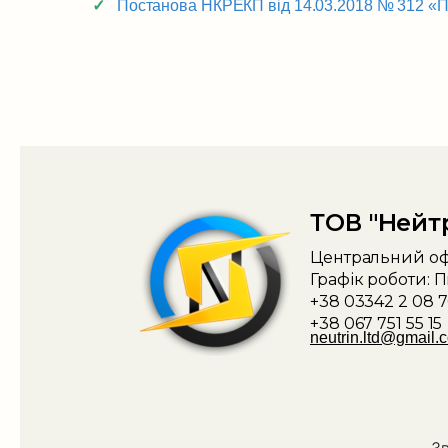
Постанова НКРЕКП від 14.03.2018 № 312 «П
ТОВ "Нейт
Центральний офі
Графік роботи: П
+38 03342 2 08 7
+38 067 751 55 15
neutrin.ltd@gmail.